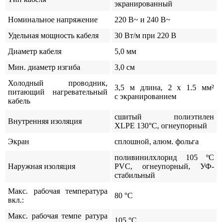
экранированный
Номинальное напряжение
220 В~ и 240 В~
Удельная мощность кабеля
30 Вт/м при 220 В
Диаметр кабеля
5,0 мм
Мин. диаметр изгиба
3,0 см
Холодный проводник,
3,5 м длина, 2 x 1.5 мм²
питающий нагревательный
с экранированием
кабель
сшитый полиэтилен
Внутренняя изоляция
XLPE 130°C, огнеупорный
Экран
сплошной, алюм. фольга
поливинилхлорид 105 ºС
Наружная изоляция
PVC, огнеупорный, УФ-
стабильный
Макс. рабочая температура
80 °C
вкл.:
Макс. рабочая темпе ратура
105 °C