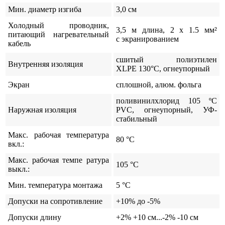
Мин. диаметр изгиба
3,0 см
Холодный проводник,
3,5 м длина, 2 x 1.5 мм²
питающий нагревательный
с экранированием
кабель
сшитый полиэтилен
Внутренняя изоляция
XLPE 130°C, огнеупорный
Экран
сплошной, алюм. фольга
поливинилхлорид 105 ºС
Наружная изоляция
PVC, огнеупорный, УФ-
стабильный
Макс. рабочая температура
80 °C
вкл.:
Макс. рабочая темпе ратура
105 °C
выкл.:
Мин. температура монтажа
5 °C
Допуски на сопротивление
+10% до -5%
Допуски длину
+2% +10 см...-2% -10 см