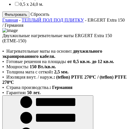
0,5 х 24,0 м.
Сбросить
Главная
-
ТЕПЛЫЙ ПОЛ ПОД ПЛИТКУ
-
ERGERT Extra 150
/ Германия
Двухжильные нагревательные маты ERGERT Extra 150
(ETME-150)
•
Нагревательные маты на основе
:
двухжильного
экранированного кабеля.
•
Готовые решения на площадь
: от 0,5 кв.м. до 12 кв.м.
•
Мощность
: 150 Вт./кв.м.
•
Толщина мата с сеткой
:
2,5 мм.
•
Изоляция внут. / наруж.
: (teflon) PTFE 270ºС / (teflon) PTFE
270ºС
•
Страна производства.
: Германия
•
Гарантия
: 50 лет.