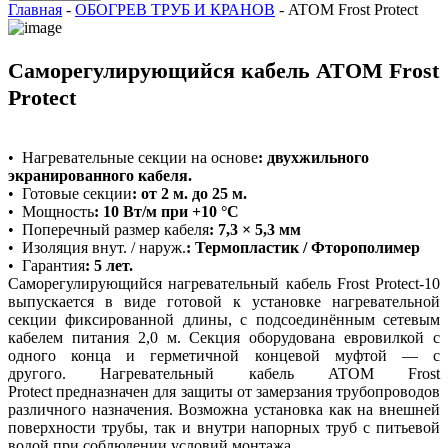
Главная
-
ОБОГРЕВ ТРУБ И КРАНОВ
-
ATOM Frost Protect
Саморегулирующийся кабель ATOM Frost
Protect
•
Нагревательные секции на основе
:
двухжильного
экранированного кабеля.
•
Готовые секции
: от 2 м. до 25 м.
•
Мощность
: 10 Вт/м при +10 °C
•
Поперечный размер кабеля
:
7,3 × 5,3 мм
•
Изоляция внут. / наруж.
: Термопластик / Фторополимер
•
Гарантия
: 5 лет.
Саморегулирующийся нагревательный кабель Frost Protect-10
выпускается в виде готовой к установке нагревательной
секции фиксированной длины, с подсоединённым сетевым
кабелем питания 2,0 м. Секция оборудована евровилкой с
одного конца и герметичной концевой муфтой — с
другого. Нагревательный кабель ATOM Frost
Protect предназначен для защиты от замерзания трубопроводов
различного назначения. Возможна установка как на внешней
поверхности трубы, так и внутри напорных труб с питьевой
водой при соблюдении условий монтажа.