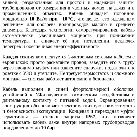
вилкой, разработанная для простой и надёжной защиты
трубопроводов от замерзания в частных домах, на дачах и в
промышленных объектах. Кабель обладает погонной
мощностью
10 Вт/м при +10 °C
, что делает его идеальным
решением для обогрева водопроводов малого и среднего
диаметра. Благодаря технологии саморегулирования, кабель
автоматически увеличивает мощность при понижении
температуры и снижает её при потеплении, исключая
перегрев и обеспечивая энергоэффективность.
Каждая секция комплектуется 2-метровым сетевым кабелем с
евровилкой: просто раскатайте провод, заведите его в трубу
через вводную муфту или закрепите снаружи, подключите к
розетке с УЗО и утеплите. Не требует термостатов и сложного
монтажа — система работает автономно и безопасно.
Кабель выполнен в синей фторполимерной оболочке,
устойчивой к УФ-излучению, химическим воздействиям и
длительному контакту с питьевой водой. Экранированная
конструкция обеспечивает электромагнитную совместимость
и безопасность эксплуатации. Концевая и переходная муфты
герметичны — степень защиты
IP67
, что позволяет
использовать кабель даже внутри напорных трубопроводов
под давлением до
10 бар
.