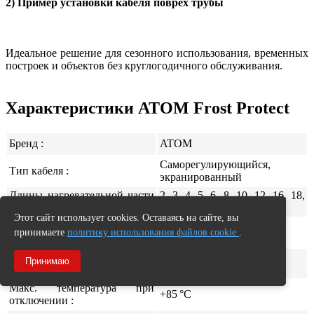
2) Пример установки кабеля поврех трубы
Идеальное решение для сезонного использования, временных
построек и объектов без круглогодичного обслуживания.
Характеристики ATOM Frost Protect
Бренд :
ATOM
Саморегулирующийся,
Тип кабеля :
экранированный
Длины нагревательной части
2, 3, 4, 5, 6, 8, 10, 12, 16, 18,
:
22, 25 м.
Этот сайт использует cookies. Оставаясь на сайте, вы
Удельная мощность при
10 Вт/м
принимаете
политику использования файлов cookie
.
+10 °C :
Макс. температура оболочки
Принимаю
+65 °C
(рабочая) :
Макс. температура при
+85 °C
отключении :