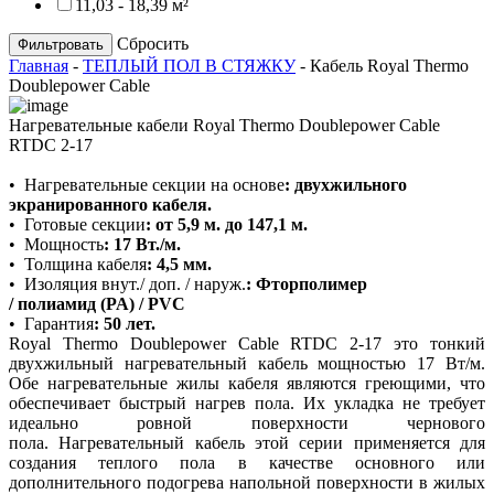
11,03 - 18,39 м²
Сбросить
Главная
-
ТЕПЛЫЙ ПОЛ В СТЯЖКУ
-
Кабель Royal Thermo
Doublepower Cable
Нагревательные кабели Royal Thermo Doublepower Cable
RTDC 2-17
•
Нагревательные секции на основе
:
двухжильного
экранированного кабеля.
•
Готовые секции
: от 5,9 м. до 147,1 м.
•
Мощность
: 17 Вт./м.
•
Толщина кабеля
:
4,5 мм.
•
Изоляция внут./ доп. / наруж.
: Фторполимер
/ полиамид (PA) / PVC
•
Гарантия
: 50 лет.
Royal Thermo Doublepower Cable RTDC 2-17 это тонкий
двухжильный нагревательный кабель мощностью 17 Вт/м.
Обе нагревательные жилы кабеля являются греющими, что
обеспечивает быстрый нагрев пола. Их укладка не требует
идеально ровной поверхности чернового
пола. Нагревательный кабель этой серии применяется для
создания теплого пола в качестве основного или
дополнительного подогрева напольной поверхности в жилых