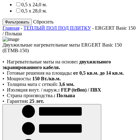
0,5 х 24,0 м.
0,5 х 28,0 м.
Сбросить
Главная
-
ТЕПЛЫЙ ПОЛ ПОД ПЛИТКУ
-
ERGERT Basic 150
/ Польша
Двухжильные нагревательные маты ERGERT Basic 150
(ETMB-150)
•
Нагревательные маты на основе
:
двухжильного
экранированного кабеля.
•
Готовые решения на площадь
: от 0,5 кв.м. до 14 кв.м.
•
Мощность
: 150 Вт./кв.м.
•
Толщина мата с сеткой
:
3,6 мм.
•
Изоляция внут. / наруж.
: FEP (teflon) / ПВХ
•
Страна производства.
: Польша
•
Гарантия
: 25 лет.