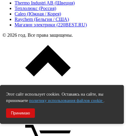
Thermo Industri AB (Швеция)
Теплолюкс (Россия)
Caleo (Южная / Корея)
Raychem (Бельгия / США)
Магазин электрики (220BEST.RU)
© 2026 год. Все права защищены.
Данный интернет сайт не является публичной офертой. Наличие и
стоимость товаров уточняйте у менеджеров по телефону.
Этот сайт использует cookies. Оставаясь на сайте, вы
Корзина товаров
принимаете
политику использования файлов cookie
.
Всего:
Принимаю
Продолжить покупки
Оформить