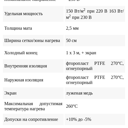
2
150 Вт/м
при 220 В 163 Вт/
Удельная мощность
2
м
при 230 В
Толщина мата
2,5 мм
Ширина сетки/зоны нагрева
50 см
Холодный конец
1 x 3 м, + экран
фторопласт PTFE 270°C,
Внутренняя изоляция
огнеупорный
фторопласт PTFE 270°C,
Наружная изоляция
огнеупорный
Экран
луженая медь
Максимальная допустимая
260°C
температура нагрева
Допуски на сопротивление
+10% до -5%