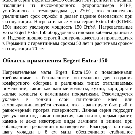
изоляцией из высокопрочного фторополимера PTFE,
устойчивого к температурам до 270ºС, что значительно
увеличивает срок службы и делает изделие безопасным при
эксплуатации. Нагревательные маты серии Extra-150 (ETME-
150) имеют удельную мощность 150 Вт/м². Нагревательные
маты Ergert Extra-150 оборудованы силовым кабелем длиной 3
м. Изделие прошло строгий контроль качества и производится
в Германии с гарантийным сроком 50 лет и расчетным сроком
эксплуатации 70 лет.
Область применения
Ergert Extra-150
Нагревательные маты Ergert Extra-150 с повышенными
требованиями к безопасности оптимальны для создания
комфортного обогрева в различных типах отапливаемых
помещений, такие как ванные комнаты, кухни, коридоры и
жилые комнаты с каменными покрытиями. Рекомендуется
укладка в тонкий слой плиточного клея или
самовыравнивающейся стяжки, что гарантирует быстрый и
равномерный прогрев поверхности. Данная серия подходит
для укладки под такие покрытия, как плитка, керамогранит,
камень и даже некоторые виды ламината и винила при
соблюдении требований производителя. Благодаря плотному
шагу укладки в 8 см маты обеспечивают стабильное