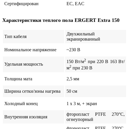
Сертифицирован
ЕС, EAC
Характеристики теплого пола ERGERT Extra 150
Двухжильный
Тип кабеля
экранированный
Номинальное напряжение
~230 В
2
150 Вт/м
при 220 В 163 Вт/
Удельная мощность
2
м
при 230 В
Толщина мата
2,5 мм
Ширина сетки/зоны нагрева
50 см
Холодный конец
1 x 3 м, + экран
фторопласт PTFE 270°C,
Внутренняя изоляция
огнеупорный
фторопласт PTFE 270°C,